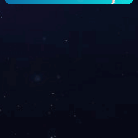
南昌市城市规划设计研究总院集团有限公司
南昌高速公路有限公司
微
0791-83983112
信
公
拨打服务热线
众
号
南昌市红谷滩新区丰和中大道456号城投大厦
一键地址导航
Copyright 2022 All Rights Reserved.
星空体育登录官网
赣ICP备12007159号
赣公网安备 36010802000065号