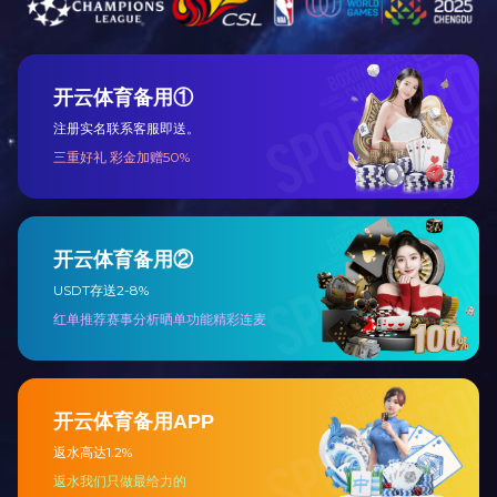
11 月 12日， 国家发改委中宏网创新研究部
主任周慧静一行赴南昌市建投集团实地调研
13
南昌市低空应用综合数据服务平台建设情
了解更多
2025.11
》
况，市发展...
南昌建工开展消防安全培训及应急疏散逃生演练活动
为全面提升员工消防安全意识和应急自救能
力，近日，南昌建工集团组织开展了一场集
13
知识培训、技能实操与疏散演练于一体的消
了解更多
2025.11
》
防安全活动。本次...
市城规总院测勘院荣获地理信息产业双项大奖，专业实力获权威认可
近日，第二届中国测绘地理信息大会顺利召
开，会上隆重揭晓了“2025地理信息产业最具
12
活力中小企业”与“最具成长性企业”评选结
了解更多
2025.11
》
果。经过协会...
集团组织开展人力资源管理系统专题培训